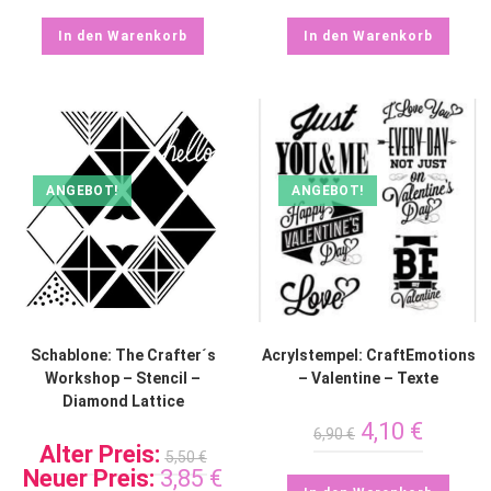
In den Warenkorb
In den Warenkorb
ANGEBOT!
ANGEBOT!
Schablone: The Crafter´s
Acrylstempel: CraftEmotions
Workshop – Stencil –
– Valentine – Texte
Diamond Lattice
4,10
€
6,90
€
Alter Preis:
5,50
€
Neuer Preis:
3,85
€