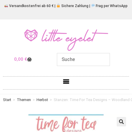
Versandkostenfrei ab 60 € |
Sichere Zahlung |
Frag per WhatsApp
0,00
€
Start
>
Themen
>
Herbst
>
Stanzen: Time For Tea Designs – Woodland Cr