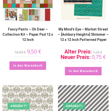
Fancy Pants – Oh Deer –
My Mind’s Eye – Market Street
Collection Kit – Paper Pad 12 x
– [Ashbury Heights] Shimmer –
12 Inch
12 x 12 Inch Patterned Paper
9,50
€
Alter Preis:
18,90
€
1,25
€
Neuer Preis:
0,75
€
In den Warenkorb
In den Warenkorb
ANGEBOT!
ANGEBOT!