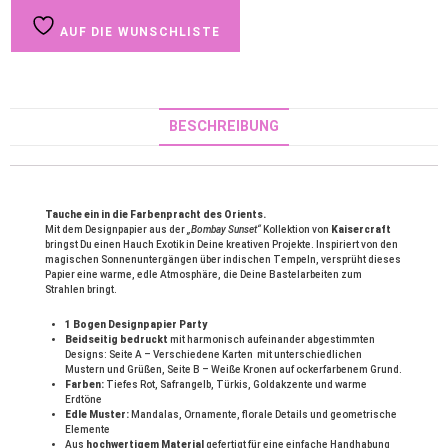
AUF DIE WUNSCHLISTE
BESCHREIBUNG
Tauche ein in die Farbenpracht des Orients.
Mit dem Designpapier aus der
„Bombay Sunset“
Kollektion von
Kaisercraft
bringst Du einen Hauch Exotik in Deine kreativen Projekte. Inspiriert von den
magischen Sonnenuntergängen über indischen Tempeln, versprüht dieses
Papier eine warme, edle Atmosphäre, die Deine Bastelarbeiten zum
Strahlen bringt.
1 Bogen Designpapier Party
Beidseitig bedruckt
mit harmonisch aufeinander abgestimmten
Designs: Seite A – Verschiedene Karten mit unterschiedlichen
Mustern und Grüßen, Seite B – Weiße Kronen auf ockerfarbenem Grund.
Farben:
Tiefes Rot, Safrangelb, Türkis, Goldakzente und warme
Erdtöne
Edle Muster:
Mandalas, Ornamente, florale Details und geometrische
Elemente
Aus
hochwertigem Material
gefertigt für eine einfache Handhabung