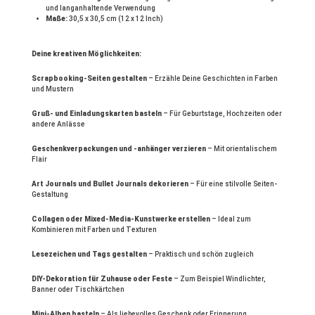
und langanhaltende Verwendung
Maße:
30,5 x 30,5 cm (12 x 12 Inch)
Deine kreativen Möglichkeiten:
Scrapbooking-Seiten gestalten
– Erzähle Deine Geschichten in Farben
und Mustern
Gruß- und Einladungskarten basteln
– Für Geburtstage, Hochzeiten oder
andere Anlässe
Geschenkverpackungen und -anhänger verzieren
– Mit orientalischem
Flair
Art Journals und Bullet Journals dekorieren
– Für eine stilvolle Seiten-
Gestaltung
Collagen oder Mixed-Media-Kunstwerke erstellen
– Ideal zum
Kombinieren mit Farben und Texturen
Lesezeichen und Tags gestalten
– Praktisch und schön zugleich
DIY-Dekoration für Zuhause oder Feste
– Zum Beispiel Windlichter,
Banner oder Tischkärtchen
Mini-Alben basteln
– Als liebevolles Geschenk oder Erinnerung