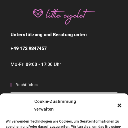
Unterstützung und Beratung unter:
+49 172 9847457
Mo-Fr: 09:00 - 17:00 Uhr
Rechtliches
Widerrufsbelehrungen
Cookie-Zustimmung
verwalten
Datenschutzerklärung
AGB
Wir verwenden Technologien wie Cookies, um Geräteinformationen zu
speichern und/oder darauf zuzugreifen. Wir tun dies, um das Browsing-