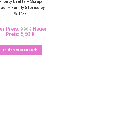
Pronty Crafts – Scrap
per – Family Stories by
Raffzz
er Preis:
Neuer
9,90
€
Preis:
5,50
€
In den Warenkorb