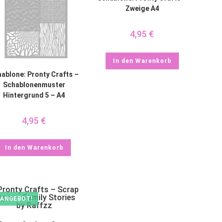
Zweige A4
4,95
€
In den Warenkorb
ablone: Pronty Crafts –
Schablonenmuster
Hintergrund 5 – A4
4,95
€
In den Warenkorb
ANGEBOT!