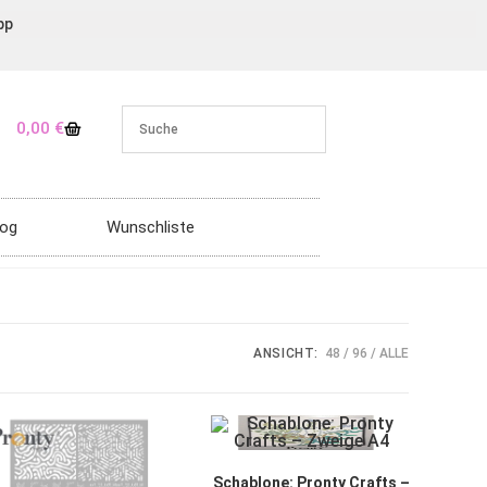
pp
0,00
€
log
Wunschliste
ANSICHT:
48
96
ALLE
Schablone: Pronty Crafts –