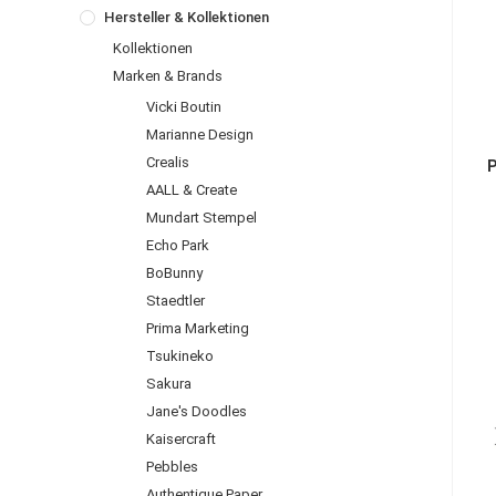
Hersteller & Kollektionen
Kollektionen
Marken & Brands
Vicki Boutin
Marianne Design
Crealis
P
AALL & Create
Mundart Stempel
Echo Park
BoBunny
Staedtler
Prima Marketing
Tsukineko
Sakura
Jane's Doodles
Kaisercraft
Pebbles
Authentique Paper