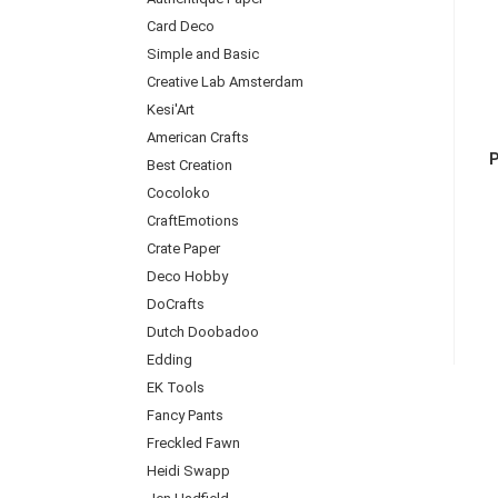
Card Deco
Simple and Basic
Creative Lab Amsterdam
Kesi'Art
American Crafts
P
Best Creation
Cocoloko
CraftEmotions
Crate Paper
Deco Hobby
DoCrafts
Dutch Doobadoo
Edding
EK Tools
Fancy Pants
Freckled Fawn
Heidi Swapp