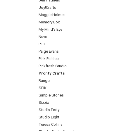
Jen Hadfield
Joy!Crafts
Maggie Holmes
Memory Box
My Mind's Eye
Nuvo
P13
Paige Evans
Pink Paislee
Pinkfresh Studio
Pronty Crafts
Ranger
SEIK
Simple Stories
Sizzix
Studio Forty
Studio Light
Teresa Collins