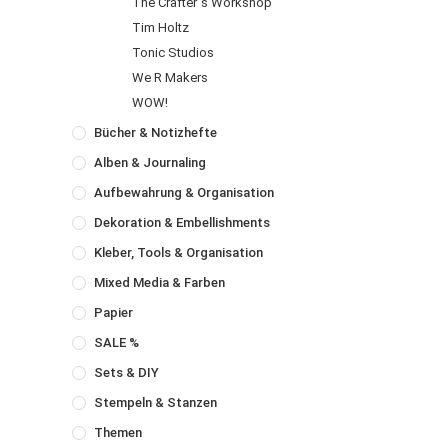
The Crafter´s Workshop
Tim Holtz
Tonic Studios
We R Makers
WOW!
Bücher & Notizhefte
Alben & Journaling
Aufbewahrung & Organisation
Dekoration & Embellishments
Kleber, Tools & Organisation
Mixed Media & Farben
Papier
SALE %
Sets & DIY
Stempeln & Stanzen
Themen