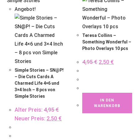
Angebot!
Teresa Collins –
Something Wonderful –
Photo Overlays 10 pcs
4,95
€
2,50
€
Simple Stories – SN@P!
– Die Cuts Cards A
Charmed Life 4×6 und
3×4 Inch – 8 pcs von
Simple Stories
IN DEN
WARENKORB
Alter Preis:
4,95
€
Neuer Preis:
2,50
€