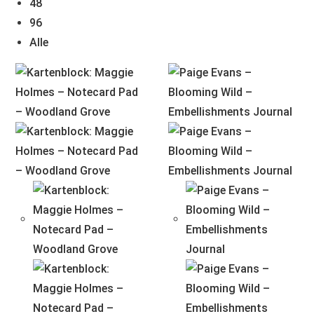
48
96
Alle