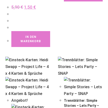
5,90
€
1,50
€
IN DEN
WARENKORB
Angebot!
Trennblätter: Simple
Stories – Lets Party –