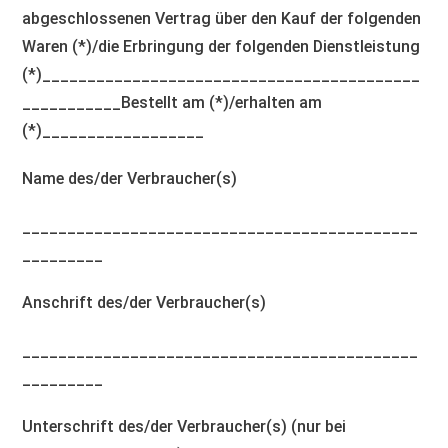
abgeschlossenen Vertrag über den Kauf der folgenden
Waren (*)/die Erbringung der folgenden Dienstleistung
(*)__________________________________________
___________Bestellt am (*)/erhalten am
(*)__________________
Name des/der Verbraucher(s)
____________________________________________
_________
Anschrift des/der Verbraucher(s)
____________________________________________
_________
Unterschrift des/der Verbraucher(s) (nur bei