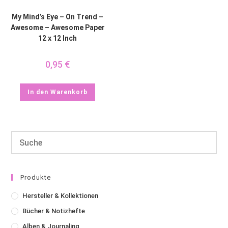
My Mind’s Eye – On Trend –
Awesome – Awesome Paper
12 x 12 Inch
0,95
€
In den Warenkorb
Produkte
Hersteller & Kollektionen
Bücher & Notizhefte
Alben & Journaling