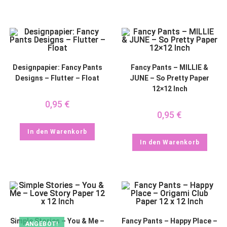
Designpapier: Fancy Pants
Fancy Pants – MILLIE &
Designs – Flutter – Float
JUNE – So Pretty Paper
12×12 Inch
0,95
€
0,95
€
In den Warenkorb
In den Warenkorb
Simple Stories – You & Me –
Fancy Pants – Happy Place –
ANGEBOT!