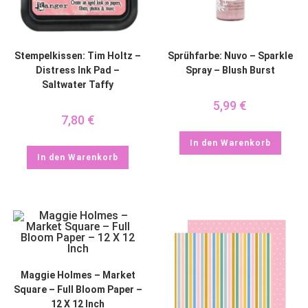
Stempelkissen: Tim Holtz –
Sprühfarbe: Nuvo – Sparkle
Distress Ink Pad –
Spray – Blush Burst
Saltwater Taffy
5,99
€
7,80
€
In den Warenkorb
In den Warenkorb
Maggie Holmes – Market
Square – Full Bloom Paper –
12 X 12 Inch