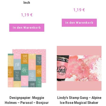
Inch
1,19
€
1,19
€
In den Warenkorb
In den Warenkorb
Designpapier: Maggie
Lindy’s Stamp Gang – Alpine
Holmes – Parasol – Bonjour
Ice Rose Magical Shaker