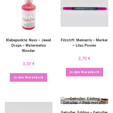
Klebepunkte: Nuvo – Jewel
Filzstift: Memento – Marker
Drops – Watermelon
– Lilac Posies
Wonder
2,70
€
3,30
€
In den Warenkorb
In den Warenkorb
Gelroller: Edding – Gelroller