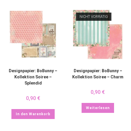
NICHT VORRÄTIG
Designpapier: BoBunny –
Designpapier: BoBunny –
Kollektion Soiree –
Kollektion Soiree – Charm
Splendid
0,90
€
0,90
€
Weiterlesen
In den Warenkorb