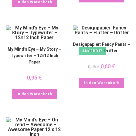
In den Warenkorb
Designpapier: Fancy Pants –
My Mind’s Eye – My Story –
Flutter – Drifter
ANGEBOT!
Typewriter – 12×12 Inch
Paper
0,60
€
0,95
€
0,95
€
In den Warenkorb
In den Warenkorb