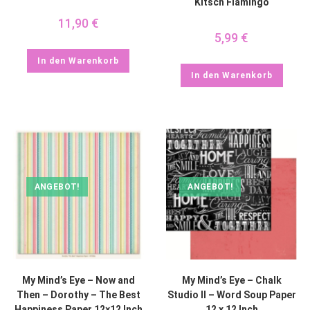
Kitsch Flamingo
11,90
€
5,99
€
In den Warenkorb
In den Warenkorb
ANGEBOT!
ANGEBOT!
My Mind’s Eye – Now and
My Mind’s Eye – Chalk
Then – Dorothy – The Best
Studio II – Word Soup Paper
Happiness Paper 12×12 Inch
12 x 12 Inch