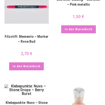
– Pink metallic
1,50
€
In den Warenkorb
Filzstift: Memento – Marker
– Rose Bud
2,70
€
In den Warenkorb
Klebepunkte: Nuvo – Stone