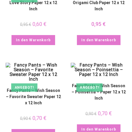
Love Story Paper 12 x 12
Origami Club Paper 12 x 12
Inch
Inch
0,60
€
0,95
€
0,95
€
In den Warenkorb
In den Warenkorb
Fancy Pants – Wish Season
ANGEBOT!
ANGEBOT!
Fancy Pants – Wish Season
– Poinsettia – Paper 12 x 12
– Favorite Sweater Paper 12
Inch
x 12 Inch
0,70
€
0,90
€
0,70
€
0,90
€
In den Warenkorb