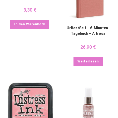
3,30
€
In den Warenkorb
UrBestSelf – 6-Minuten-
Tagebuch – Altrosa
26,90
€
Weiterlesen