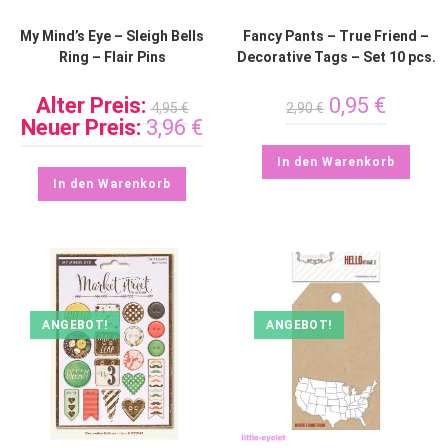
My Mind’s Eye – Sleigh Bells
Fancy Pants – True Friend –
Ring – Flair Pins
Decorative Tags – Set 10 pcs.
Alter Preis:
0,95
€
4,95
€
2,90
€
Neuer Preis:
3,96
€
In den Warenkorb
In den Warenkorb
ANGEBOT!
ANGEBOT!