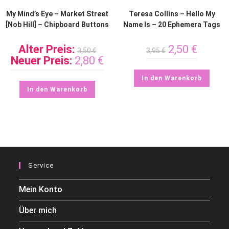
My Mind’s Eye – Market Street
Teresa Collins – Hello My
[Nob Hill] – Chipboard Buttons
Name Is – 20 Ephemera Tags
Alter Preis:
2,50
€
3,50
€
3,95
€
Neuer Preis:
2,80
€
In den Warenkorb
In den Warenkorb
Service
Mein Konto
Über mich