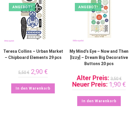
ANGEBOT!
ANGEBOT!
Teresa Collins – Urban Market
My Mind’s Eye – Now and Then
– Chipboard Elements 29 pcs
[Izzy] – Dream Big Decorative
Buttons 20 pcs
2,90
€
5,50
€
Alter Preis:
3,50
€
Neuer Preis:
1,90
€
In den Warenkorb
In den Warenkorb