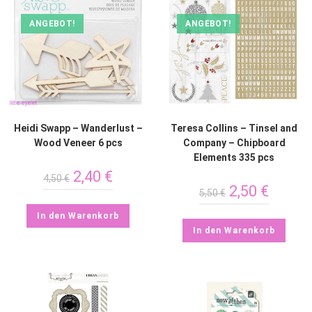
ANGEBOT!
ANGEBOT!
Heidi Swapp – Wanderlust –
Teresa Collins – Tinsel and
Wood Veneer 6 pcs
Company – Chipboard
Elements 335 pcs
2,40
€
4,50
€
2,50
€
5,50
€
In den Warenkorb
In den Warenkorb