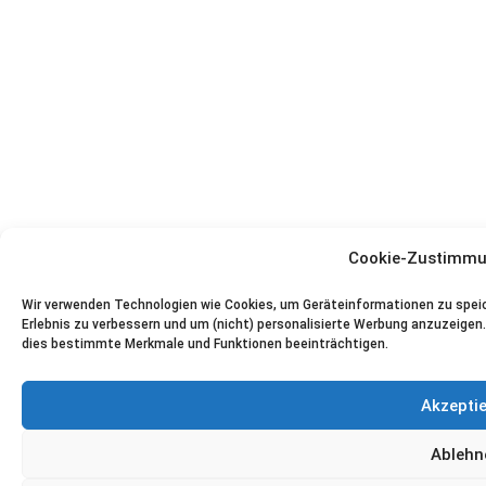
Cookie-Zustimmu
Wir verwenden Technologien wie Cookies, um Geräteinformationen zu speic
Erlebnis zu verbessern und um (nicht) personalisierte Werbung anzuzeige
dies bestimmte Merkmale und Funktionen beeinträchtigen.
Akzepti
Ablehn