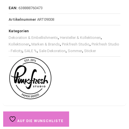
EAN:
638888760473
Artikelnummer
ART09008
Kategorien
Dekoration & Embellishments
,
Hersteller & Kollektionen
,
Kollektionen
,
Marken & Brands
,
Pinkfresh Studio
,
Pinkfresh Studio
- Felicity
,
SALE %
,
Sale Dekoration
,
Sommer
,
Sticker
AUF DIE WUNSCHLISTE