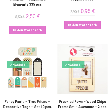
Elements 335 pcs
0,95
€
2,90
€
2,50
€
5,50
€
In den Warenkorb
In den Warenkorb
ANGEBOT!
ANGEBOT!
Fancy Pants – True Friend –
Freckled Fawn – Wood Chips
Decorative Tags – Set 10 pcs.
Frame Set – Awesome – 2 pcs.