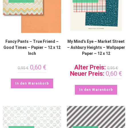
Fancy Pants – True Friend –
My Mind’s Eye – Market Street
Good Times – Papier – 12 x 12
– Ashbury Heights – Wallpaper
Inch
Paper – 12 x 12
0,60
€
Alter Preis:
0,95
€
0,95
€
Neuer Preis:
0,60
€
In den Warenkorb
In den Warenkorb