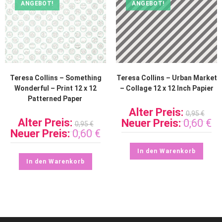
ANGEBOT!
ANGEBOT!
Teresa Collins – Something
Teresa Collins – Urban Market
Wonderful – Print 12 x 12
– Collage 12 x 12 Inch Papier
Patterned Paper
Alter Preis:
0,95
€
Alter Preis:
Neuer Preis:
0,60
€
0,95
€
Neuer Preis:
0,60
€
In den Warenkorb
In den Warenkorb