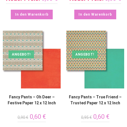
In den Warenkorb
In den Warenkorb
ANGEBOT!
ANGEBOT!
Fancy Pants – Oh Deer –
Fancy Pants – True Friend –
Festive Paper 12 x 12 Inch
Trusted Paper 12 x 12 Inch
0,60
€
0,60
€
0,90
€
0,95
€