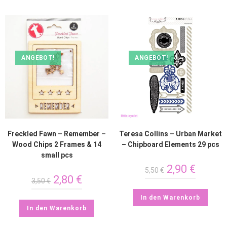
ANGEBOT!
ANGEBOT!
Freckled Fawn – Remember –
Teresa Collins – Urban Market
Wood Chips 2 Frames & 14
– Chipboard Elements 29 pcs
small pcs
2,90
€
5,50
€
2,80
€
3,50
€
In den Warenkorb
In den Warenkorb