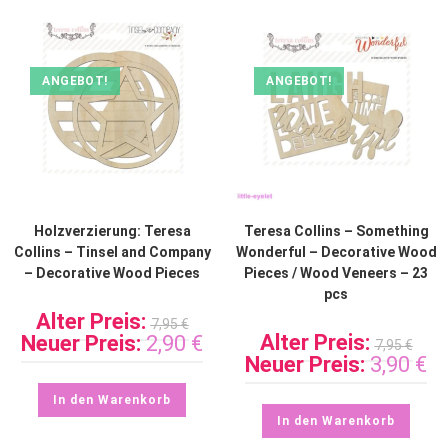
ANGEBOT!
ANGEBOT!
Holzverzierung: Teresa
Teresa Collins – Something
Collins – Tinsel and Company
Wonderful – Decorative Wood
– Decorative Wood Pieces
Pieces / Wood Veneers – 23
pcs
Alter Preis:
7,95
€
Alter Preis:
Neuer Preis:
2,90
€
7,95
€
Neuer Preis:
3,90
€
In den Warenkorb
In den Warenkorb