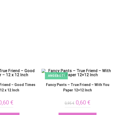
ANGEBOT!
 Friend – Good Times
Fancy Pants – True Friend – With You
12 x 12 Inch
Paper 12×12 Inch
0,60
€
0,60
€
0,95
€