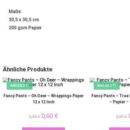
Maße:
30,5 x 30,5 cm
200 gsm Papier
Ähnliche Produkte
ANGEBOT!
ANGEBOT!
Fancy Pants – Oh Deer – Wrappings Paper
Fancy Pants – True
12 x 12 Inch
– Papier – 
0,60
€
0,90
€
0,95
€