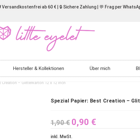
 Versandkostenfrei ab 60 € | 🔒 Sichere Zahlung | 💬 Frag per WhatsA
Hersteller & Kollektionen
Über mich
B
 Creation – Glitterkarton 12 x 12 Inch
Spezial Papier: Best Creation – Gli
0,90
€
1,90
€
inkl. MwSt.