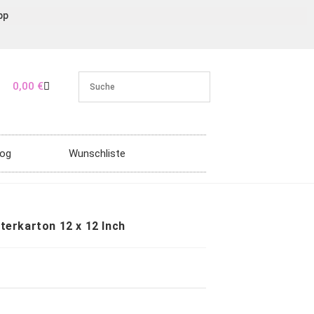
pp
0,00
€
log
Wunschliste
tterkarton 12 x 12 Inch