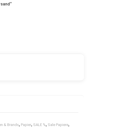
rsand
“
n & Brands
,
Papier
,
SALE %
,
Sale Papiere
,