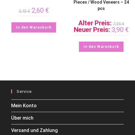
Pieces / Wood Veneers – 24
pcs
2,60
€
3,45
€
Alter Preis:
7,95
€
In den Warenkorb
Neuer Preis:
3,90
€
In den Warenkorb
Service
Mein Konto
Über mich
Versand und Zahlung