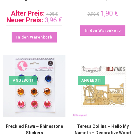
Alter Preis:
1,90
€
4,95
€
3,90
€
Neuer Preis:
3,96
€
In den Warenkorb
In den Warenkorb
ANGEBOT!
ANGEBOT!
Freckled Fawn – Rhinestone
Teresa Collins – Hello My
Stickers
Name Is – Decorative Wood