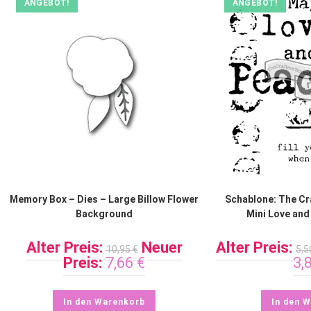
ANGEBOT!
ANGEBOT!
Memory Box – Dies – Large Billow Flower
Schablone: The Cr
Background
Mini Love and
Alter Preis:
Neuer
Alter Preis:
10,95
€
5,
Preis:
7,66
€
3,
In den Warenkorb
In den 