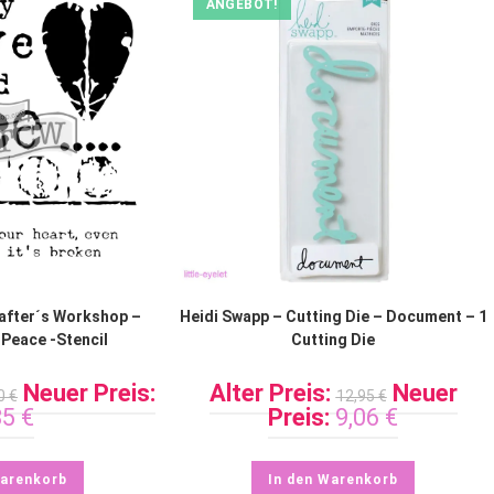
ANGEBOT!
after´s Workshop –
Heidi Swapp – Cutting Die – Document – 1
 Peace -Stencil
Cutting Die
Neuer Preis:
Alter Preis:
Neuer
50
€
12,95
€
85
€
Preis:
9,06
€
Warenkorb
In den Warenkorb