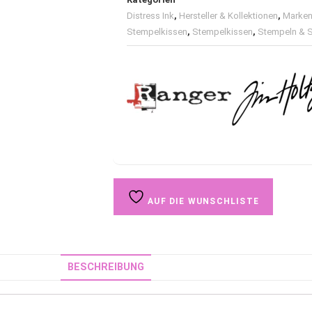
Distress Ink
,
Hersteller & Kollektionen
,
Marken
Stempelkissen
,
Stempelkissen
,
Stempeln & 
AUF DIE WUNSCHLISTE
BESCHREIBUNG