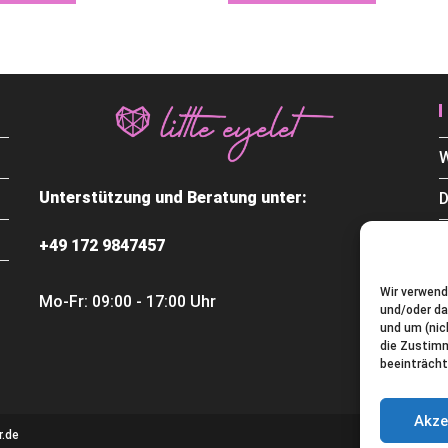
W
Unterstützung und Beratung unter:
D
+49 172 9847457
Wir verwend
Mo-Fr: 09:00 - 17:00 Uhr
und/oder da
C
und um (nic
die Zustim
K
beeinträcht
Akze
.de