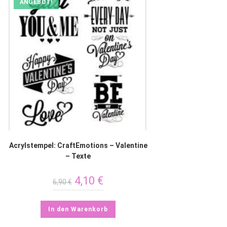
ANGEBOT!
Acrylstempel: CraftEmotions – Valentine
– Texte
4,10
€
6,90
€
In den Warenkorb