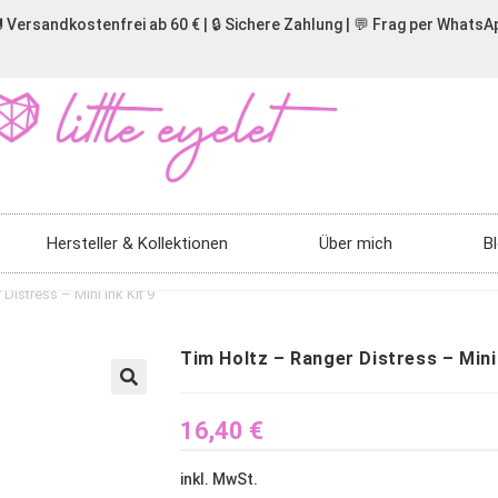
 Versandkostenfrei ab 60 € | 🔒 Sichere Zahlung | 💬 Frag per WhatsA
Hersteller & Kollektionen
Über mich
B
Distress – Mini Ink Kit 9
Tim Holtz – Ranger Distress – Mini 
🔍
16,40
€
inkl. MwSt.