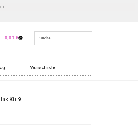
pp
0,00
€
log
Wunschliste
Ink Kit 9