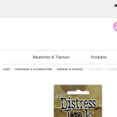

Neuheiten & Themen
Produkte
Start
>
Hersteller & Kollektionen
>
Marken & Brands
>
Tim Holtz – Ranger 