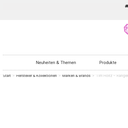

Neuheiten & Themen
Produkte
Start
>
Hersteller & Kollektionen
>
Marken & Brands
>
Tim Holtz – Ranger 