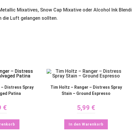
Metallic Mixatives, Snow Cap Mixative oder Alcohol Ink Blend
n die Luft gelangen sollten.
 – Distress Spray
Tim Holtz – Ranger – Distress Spray
aged Patina
Stain – Ground Espresso
9
€
5,99
€
renkorb
In den Warenkorb