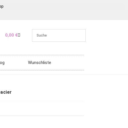
pp
0,00
€
log
Wunschliste
lacier