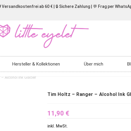
 Versandkostenfrei ab 60 € | 🔒 Sichere Zahlung | 💬 Frag per WhatsA
Hersteller & Kollektionen
Über mich
B
– Alcohol Ink Glacier
Tim Holtz – Ranger – Alcohol Ink G
11,90
€
inkl. MwSt.