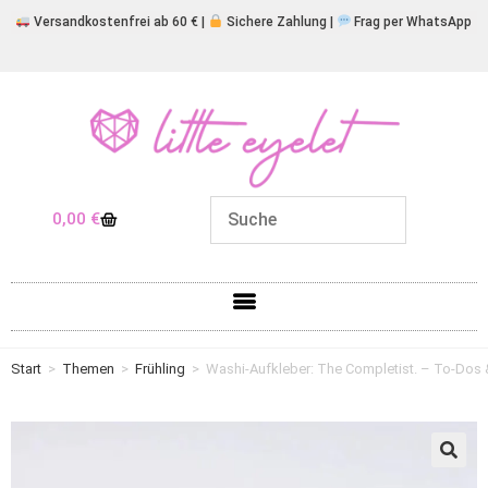
Versandkostenfrei ab 60 € |
Sichere Zahlung |
Frag per WhatsApp
0,00
€
Start
>
Themen
>
Frühling
>
Washi-Aufkleber: The Completist. – To-Dos 