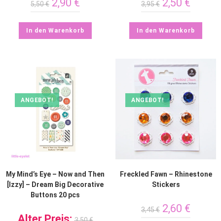
2,90
€
2,50
€
5,50
€
3,95
€
In den Warenkorb
In den Warenkorb
ANGEBOT!
ANGEBOT!
My Mind’s Eye – Now and Then
Freckled Fawn – Rhinestone
[Izzy] – Dream Big Decorative
Stickers
Buttons 20 pcs
2,60
€
3,45
€
Alter Preis:
3,50
€