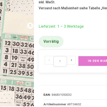
inkl. MwSt.
Versand nach Maßeinheit siehe Tabelle „
Ve
Lieferzeit: 1 – 3 Werktage
Vorrätig
-
+
IN DEN WA
EAN:
846831050032
Artikelnummer
ART04652