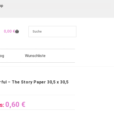
pp
0,00
€
log
Wunschliste
ful – The Story Paper 30,5 x 30,5
0,60
€
s: