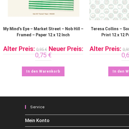
My Mind’s Eye – Market Street – Nob Hill –
Teresa Collins – S
Framed – Paper 12 x 12 Inch
Print 12 x 12 
Alter Preis:
Neuer Preis:
Alter Preis:
0,95
€
0,
0,75
€
0,
In den Warenkorb
In den 
Service
Mein Konto