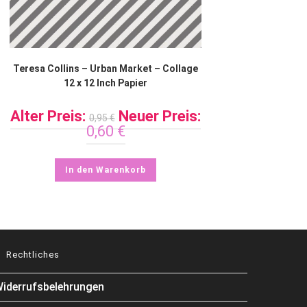
Teresa Collins – Urban Market – Collage
12 x 12 Inch Papier
Alter Preis:
Neuer Preis:
0,95
€
0,60
€
In den Warenkorb
Rechtliches
iderrufsbelehrungen