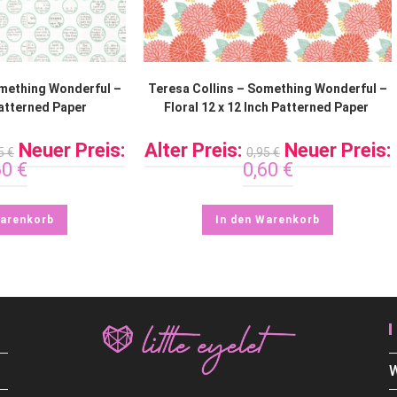
omething Wonderful –
Teresa Collins – Something Wonderful –
Patterned Paper
Floral 12 x 12 Inch Patterned Paper
Neuer Preis:
Alter Preis:
Neuer Preis:
95
€
0,95
€
60
€
0,60
€
Warenkorb
In den Warenkorb
W