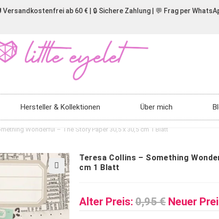
 Versandkostenfrei ab 60 € | 🔒 Sichere Zahlung | 💬 Frag per WhatsA
Hersteller & Kollektionen
Über mich
B
omething Wonderful – The Story Paper 30,5 x 30,5 cm 1 Blatt
Teresa Collins – Something Wonder
cm 1 Blatt
🔍
Alter Preis:
0,95
€
Neuer Prei