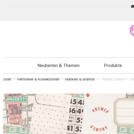

Neuheiten & Themen
Produkte
Start
>
Hersteller & Kollektionen
>
Marken & Brands
>
Teresa Collins – S
ANGEBOT!