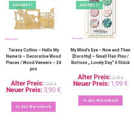
ANGEBOT!
ANGEBOT!
Teresa Collins – Hello My
My Mind’s Eye – Now and Then
Name Is – Decorative Wood
[Dorothy] – Small Flair Pins /
Pieces / Wood Veneers – 24
Buttons „ Lovely Day“ 6 Stück
pcs
Alter Preis:
2,49
€
Alter Preis:
Neuer Preis:
1,99
€
7,95
€
Neuer Preis:
3,90
€
In den Warenkorb
In den Warenkorb