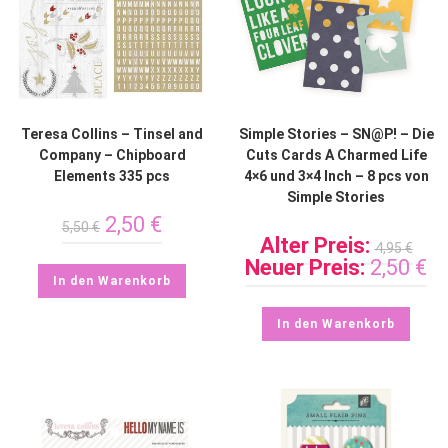
Teresa Collins – Tinsel and
Simple Stories – SN@P! – Die
Company – Chipboard
Cuts Cards A Charmed Life
Elements 335 pcs
4×6 und 3×4 Inch – 8 pcs von
Simple Stories
2,50
€
5,50
€
Alter Preis:
4,95
€
Neuer Preis:
2,50
€
In den Warenkorb
In den Warenkorb