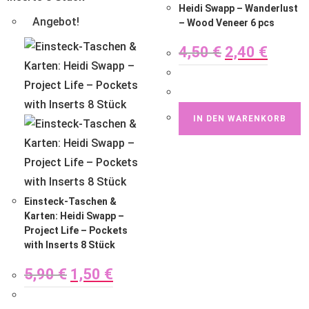
Heidi Swapp – Wanderlust
Angebot!
– Wood Veneer 6 pcs
4,50
€
2,40
€
IN DEN WARENKORB
Einsteck-Taschen &
Karten: Heidi Swapp –
Project Life – Pockets
with Inserts 8 Stück
5,90
€
1,50
€