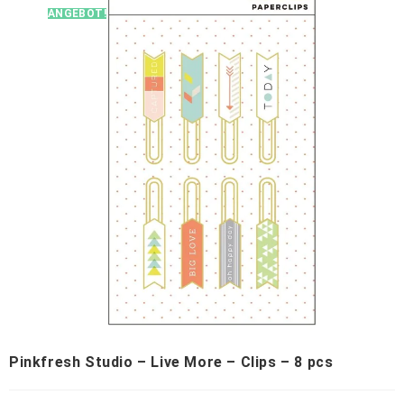
ANGEBOT!
Pinkfresh Studio – Live More – Clips – 8 pcs