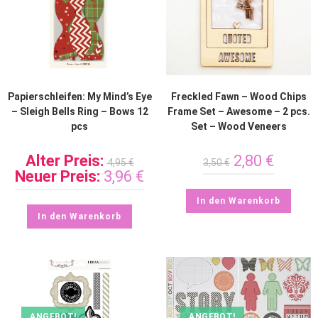
Papierschleifen: My Mind’s Eye
Freckled Fawn – Wood Chips
– Sleigh Bells Ring – Bows 12
Frame Set – Awesome – 2 pcs.
pcs
Set – Wood Veneers
Alter Preis:
2,80
€
4,95
€
3,50
€
Neuer Preis:
3,96
€
In den Warenkorb
In den Warenkorb
ANGEBOT!
ANGEBOT!