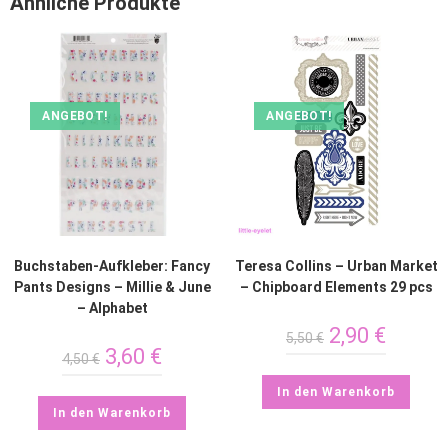
Ähnliche Produkte
ANGEBOT!
ANGEBOT!
Buchstaben-Aufkleber: Fancy
Teresa Collins – Urban Market
Pants Designs – Millie & June
– Chipboard Elements 29 pcs
– Alphabet
2,90
€
5,50
€
3,60
€
4,50
€
In den Warenkorb
In den Warenkorb