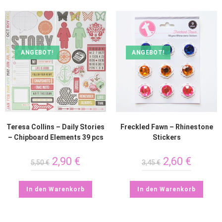
ANGEBOT!
ANGEBOT!
Teresa Collins – Daily Stories
Freckled Fawn – Rhinestone
– Chipboard Elements 39 pcs
Stickers
2,90
€
2,60
€
5,50
€
3,45
€
In den Warenkorb
In den Warenkorb