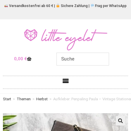
Versandkostenfrei ab 60 € |
Sichere Zahlung |
Frag per WhatsApp
0,00
€
Start
>
Themen
>
Herbst
>
Aufkleber: Penpaling Paula – Vintage Statione