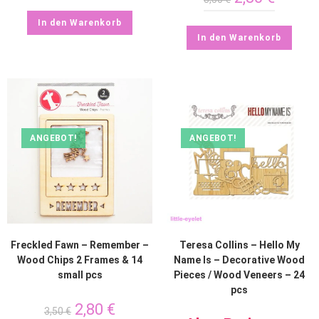
In den Warenkorb
In den Warenkorb
ANGEBOT!
ANGEBOT!
Freckled Fawn – Remember –
Teresa Collins – Hello My
Wood Chips 2 Frames & 14
Name Is – Decorative Wood
small pcs
Pieces / Wood Veneers – 24
pcs
2,80
€
3,50
€