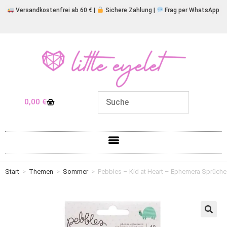
Versandkostenfrei ab 60 € |
Sichere Zahlung |
Frag per WhatsApp
0,00
€
Start
>
Themen
>
Sommer
>
Pebbles – Kid at Heart – Ephemera Sprüche