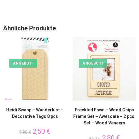
Ähnliche Produkte
ANGEBOT!
ANGEBOT!
Heidi Swapp – Wanderlust –
Freckled Fawn – Wood Chips
Decorative Tags 8 pcs
Frame Set – Awesome – 2 pcs.
Set – Wood Veneers
2,50
€
5,90
€
2,80
€
3,50
€