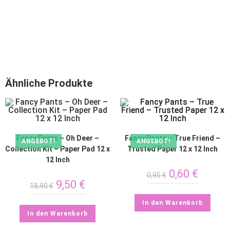
Ähnliche Produkte
Fancy Pants – Oh Deer –
Fancy Pants – True Friend –
ANGEBOT!
ANGEBOT!
Collection Kit – Paper Pad 12 x
Trusted Paper 12 x 12 Inch
12 Inch
0,60
€
0,95
€
9,50
€
18,90
€
In den Warenkorb
In den Warenkorb