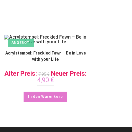
ANGEBOT!
Acrylstempel: Freckled Fawn – Be in Love
with your Life
Alter Preis:
Neuer Preis:
7,95
€
4,90
€
In den Warenkorb