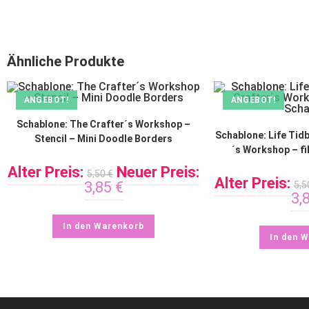
Ähnliche Produkte
ANGEBOT!
ANGEBOT!
Schablone: The Crafter´s Workshop –
Schablone: Life Tidb
Stencil – Mini Doodle Borders
´s Workshop – fi
Alter Preis:
Neuer Preis:
5,50
€
Alter Preis:
3,85
€
5,
3,
In den Warenkorb
In den 