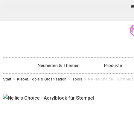

Neuheiten & Themen
Produkte
Start
>
Kleber, Tools & Organisation
>
Tools
>
Nellie’s Choice – Acrylblo