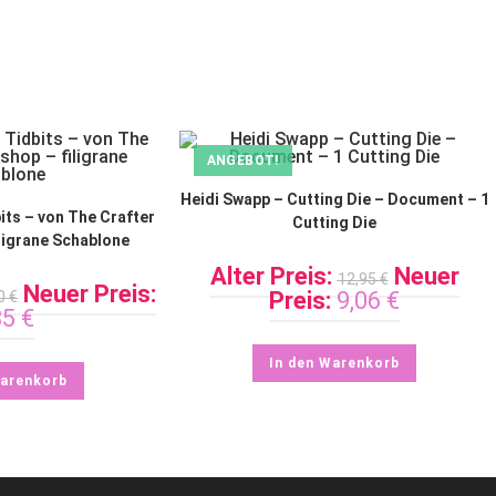
ANGEBOT!
Heidi Swapp – Cutting Die – Document – 1
its – von The Crafter
Cutting Die
ligrane Schablone
Alter Preis:
Neuer
12,95
€
Neuer Preis:
Preis:
9,06
€
50
€
85
€
In den Warenkorb
Warenkorb