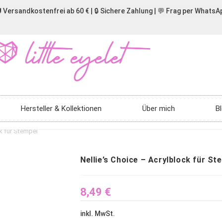
 Versandkostenfrei ab 60 € | 🔒 Sichere Zahlung | 💬 Frag per WhatsA
Hersteller & Kollektionen
Über mich
B
ck für Stempel
Nellie’s Choice – Acrylblock für St
8,49
€
inkl. MwSt.