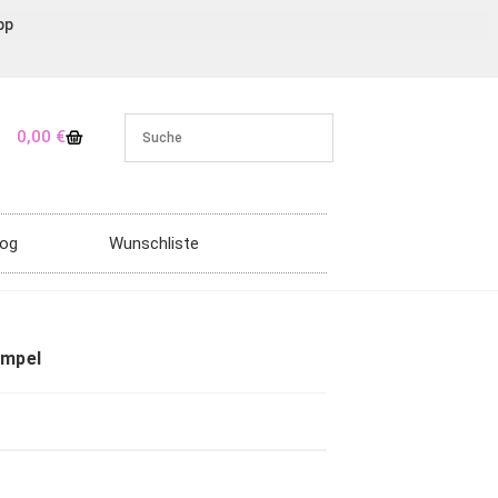
pp
0,00
€
log
Wunschliste
empel