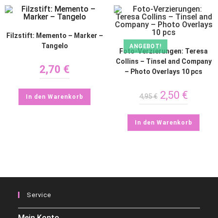
Filzstift: Memento – Marker –
Tangelo
ANGEBOT!
Foto-Verzierungen: Teresa
Collins – Tinsel and Company
2,70
€
– Photo Overlays 10 pcs
2,50
€
4,95
€
In den Warenkorb
In den Warenkorb
Service
Mein Konto