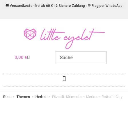
🚚 Versandkostenfrei ab 60 € | 🔒 Sichere Zahlung | 💬 Frag per WhatsApp
0,00
€
Start
>
Themen
>
Herbst
>
Filzstift: Memento – Marker – Potter´s Clay