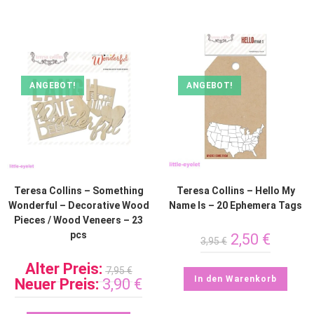
ANGEBOT!
ANGEBOT!
Teresa Collins – Something
Teresa Collins – Hello My
Wonderful – Decorative Wood
Name Is – 20 Ephemera Tags
Pieces / Wood Veneers – 23
pcs
2,50
€
3,95
€
Alter Preis:
7,95
€
In den Warenkorb
Neuer Preis:
3,90
€