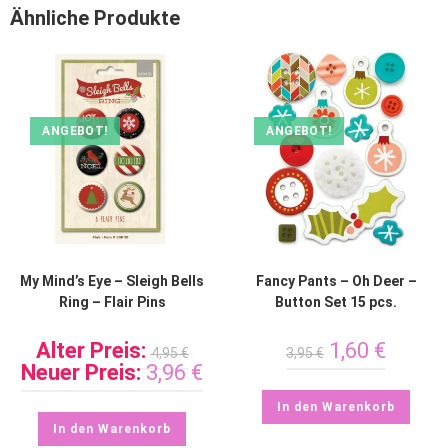
Ähnliche Produkte
ANGEBOT!
ANGEBOT!
My Mind’s Eye – Sleigh Bells
Fancy Pants – Oh Deer –
Ring – Flair Pins
Button Set 15 pcs.
Alter Preis:
1,60
€
4,95
€
3,95
€
Neuer Preis:
3,96
€
In den Warenkorb
In den Warenkorb