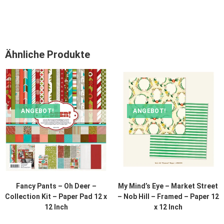
Ähnliche Produkte
ANGEBOT!
ANGEBOT!
Fancy Pants – Oh Deer –
My Mind’s Eye – Market Street
Collection Kit – Paper Pad 12 x
– Nob Hill – Framed – Paper 12
12 Inch
x 12 Inch