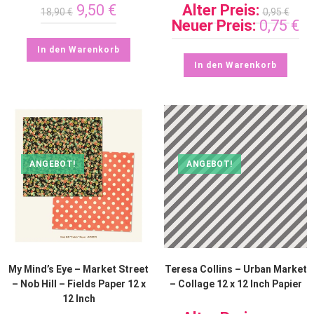
9,50
€
Alter Preis:
18,90
€
0,95
€
Neuer Preis:
0,75
€
In den Warenkorb
In den Warenkorb
ANGEBOT!
ANGEBOT!
My Mind’s Eye – Market Street
Teresa Collins – Urban Market
– Nob Hill – Fields Paper 12 x
– Collage 12 x 12 Inch Papier
12 Inch