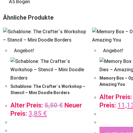
A5 Bogen
Ähnliche Produkte
Angebot!
Angebot!
Memory Box – Op
Amazing You
Schablone: The Crafter´s Workshop –
Stencil – Mini Doodle Borders
Alter Preis:
Alter Preis:
5,50
€
Neuer
Preis:
11,1
Preis:
3,85
€