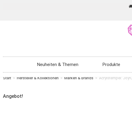

Neuheiten & Themen
Produkte
Start
>
Hersteller & Kollektionen
>
Marken & Brands
>
Acrylstempel: Joy!
Angebot!