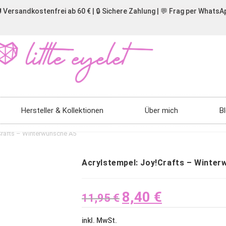
 Versandkostenfrei ab 60 € | 🔒 Sichere Zahlung | 💬 Frag per WhatsA
Hersteller & Kollektionen
Über mich
B
Crafts – Winterwünsche A5
Acrylstempel: Joy!Crafts – Winte
8,40
€
11,95
€
inkl. MwSt.