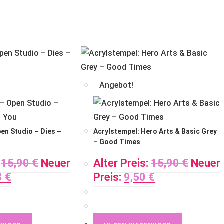
Angebot!
en Studio – Dies –
Acrylstempel: Hero Arts & Basic Grey
– Good Times
15,90
€
Neuer
Alter Preis:
15,90
€
Neuer
3
€
Preis:
9,50
€