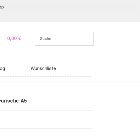
pp
0,00
€
log
Wunschliste
rwünsche A5