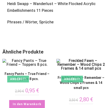
Heidi Swapp – Wanderlust – White Flocked Acrylic
Embellishments 11 Pieces
Phrases / Wörter, Sprüche
Ähnliche Produkte
Fancy Pants – True Friend –
Freckled Fawn – Remember –
Toppers 8 pcs.
ANGEBOT!
ANGEBOT!
Wood Chips 2 Frames & 14
small pcs
0,95
€
2,90
€
2,80
€
3,50
€
In den Warenkorb