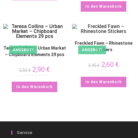
In den Warenkorb
Freckled Fawn – Rhinestone
Teresa Collins – Urban Market
Stickers
ANGEBOT!
ANGEBOT!
– Chipboard Elements 29 pcs
2,60
€
3,45
€
2,90
€
5,50
€
In den Warenkorb
In den Warenkorb
Service