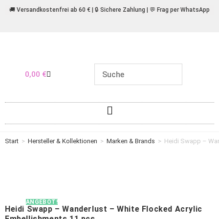
🚚 Versandkostenfrei ab 60 € | 🔒 Sichere Zahlung | 💬 Frag per WhatsApp
0,00
€
Start
>
Hersteller & Kollektionen
>
Marken & Brands
>
Heidi Swapp – Wand
ANGEBOT!
Heidi Swapp – Wanderlust – White Flocked Acrylic
Embellishments 11 pcs