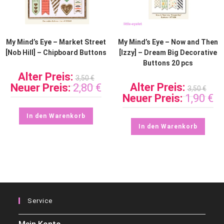
My Mind’s Eye – Market Street
My Mind’s Eye – Now and Then
[Nob Hill] – Chipboard Buttons
[Izzy] – Dream Big Decorative
Buttons 20 pcs
Alter Preis:
3,50
€
Alter Preis:
Neuer Preis:
2,80
€
3,50
€
Neuer Preis:
1,90
€
In den Warenkorb
In den Warenkorb
Service