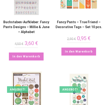
Buchstaben-Aufkleber: Fancy
Fancy Pants – True Friend –
Pants Designs – Millie & June
Decorative Tags – Set 10 pcs.
– Alphabet
0,95
€
2,90
€
3,60
€
4,50
€
In den Warenkorb
In den Warenkorb
ANGEBOT!
ANGEBOT!