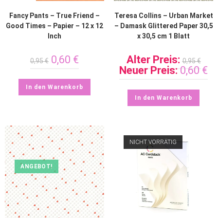
Fancy Pants – True Friend –
Teresa Collins – Urban Market
Good Times – Papier – 12 x 12
– Damask Glittered Paper 30,5
Inch
x 30,5 cm 1 Blatt
0,60
€
Alter Preis:
0,95
€
0,95
€
Neuer Preis:
0,60
€
In den Warenkorb
In den Warenkorb
NICHT VORRÄTIG
ANGEBOT!