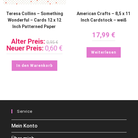
Teresa Collins – Something
American Crafts – 8,5 x 11
Wonderful – Cards 12 x 12
Inch Cardstock – weiß
Inch Patterned Paper
17,99
€
Alter Preis:
0,95
€
Neuer Preis:
0,60
€
Weiterlesen
In den Warenkorb
Service
Mein Konto