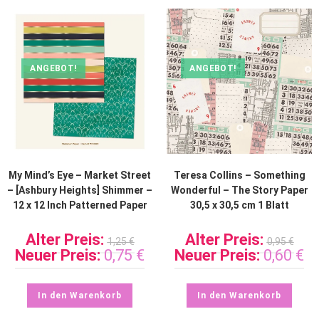
ANGEBOT!
ANGEBOT!
My Mind’s Eye – Market Street
Teresa Collins – Something
– [Ashbury Heights] Shimmer –
Wonderful – The Story Paper
12 x 12 Inch Patterned Paper
30,5 x 30,5 cm 1 Blatt
Alter Preis:
Alter Preis:
1,25
€
0,95
€
Neuer Preis:
0,75
€
Neuer Preis:
0,60
€
In den Warenkorb
In den Warenkorb