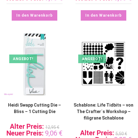
In den Warenkorb
In den Warenkorb
ANGEBOT!
ANGEBOT!
Heidi Swapp Cutting Die –
Schablone: Life Tidbits – von
Bliss – 1 Cutting Die
The Crafter´s Workshop –
filigrane Schablone
Alter Preis:
12,95
€
Alter Preis:
Neuer Preis:
9,06
€
5,50
€