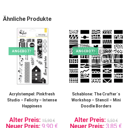
Ähnliche Produkte
ANGEBOT!
ANGEBOT!
Acrylstempel: Pinkfresh
Schablone: The Crafter´s
Studio – Felicity – Intense
Workshop – Stencil – Mini
Happiness
Doodle Borders
Alter Preis:
Alter Preis:
15,90
€
5,50
€
Neuer Preis:
9,90
€
Neuer Preis:
3,85
€