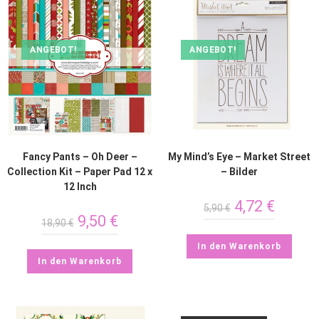
ANGEBOT!
ANGEBOT!
Fancy Pants – Oh Deer –
My Mind’s Eye – Market Street
Collection Kit – Paper Pad 12 x
– Bilder
12 Inch
4,72
€
5,90
€
9,50
€
18,90
€
In den Warenkorb
In den Warenkorb