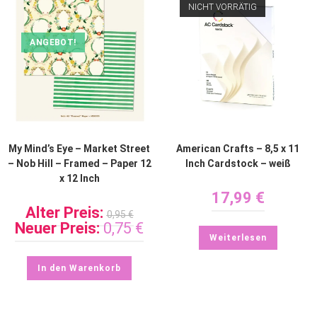
NICHT VORRÄTIG
ANGEBOT!
My Mind’s Eye – Market Street
American Crafts – 8,5 x 11
– Nob Hill – Framed – Paper 12
Inch Cardstock – weiß
x 12 Inch
17,99
€
Alter Preis:
0,95
€
Neuer Preis:
0,75
€
Weiterlesen
In den Warenkorb