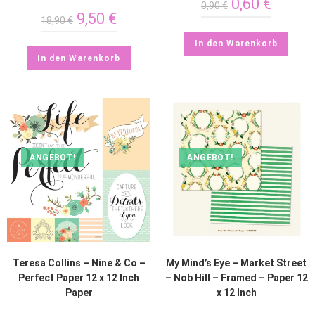
0,60
€
0,90
€
9,50
€
18,90
€
In den Warenkorb
In den Warenkorb
ANGEBOT!
ANGEBOT!
Teresa Collins – Nine & Co –
My Mind’s Eye – Market Street
Perfect Paper 12 x 12 Inch
– Nob Hill – Framed – Paper 12
Paper
x 12 Inch