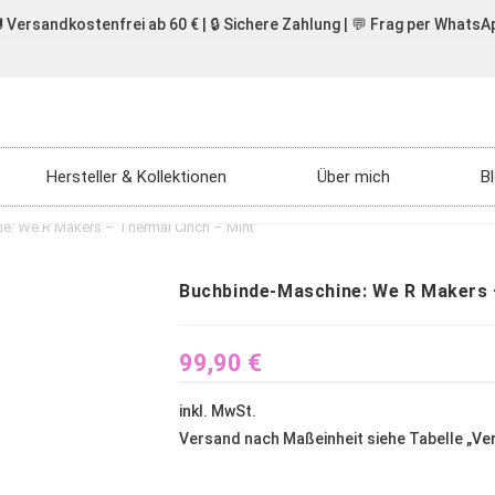
 Versandkostenfrei ab 60 € | 🔒 Sichere Zahlung | 💬 Frag per WhatsA
Hersteller & Kollektionen
Über mich
B
e: We R Makers – Thermal Cinch – Mint
Buchbinde-Maschine: We R Makers 
99,90
€
inkl. MwSt.
Versand nach Maßeinheit siehe Tabelle „
Ve