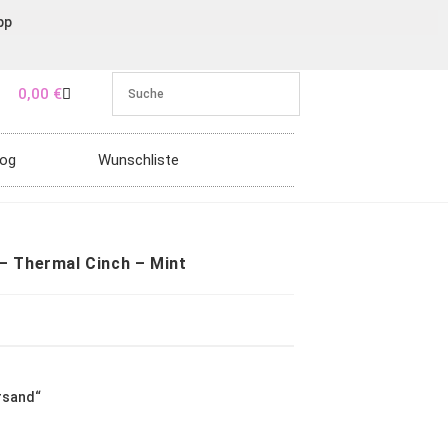
pp
0,00
€
log
Wunschliste
– Thermal Cinch – Mint
rsand
“