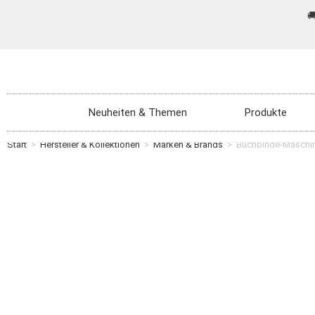

Neuheiten & Themen
Produkte
Start
>
Hersteller & Kollektionen
>
Marken & Brands
>
Buchbinde-Maschin