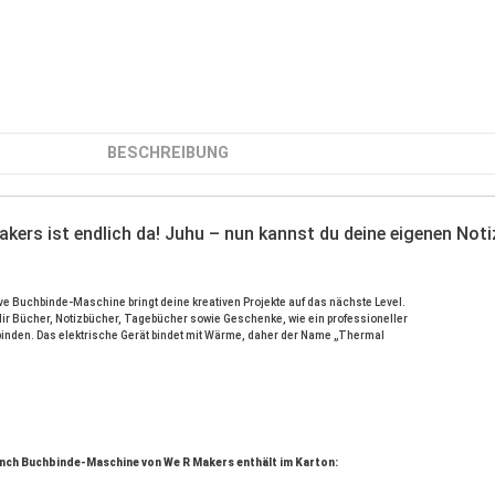
BESCHREIBUNG
rs ist endlich da! Juhu – nun kannst du deine eigenen Notiz
ve Buchbinde-Maschine bringt deine kreativen Projekte auf das nächste Level. 
dir Bücher, Notizbücher, Tagebücher sowie Geschenke, wie ein professioneller 
inden. Das elektrische Gerät bindet mit Wärme, daher der Name „Thermal 
nch Buchbinde-Maschine von We R Makers enthält im Karton: 