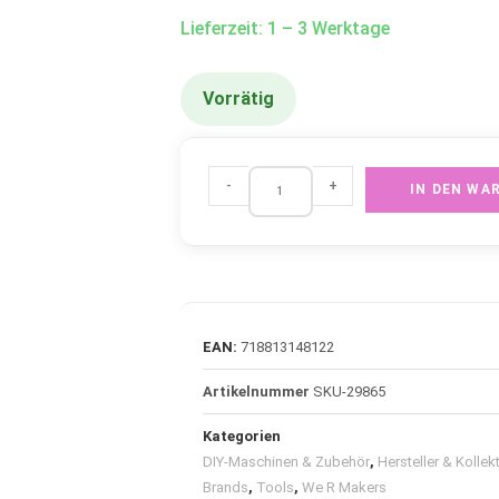
Lieferzeit: 1 – 3 Werktage
Vorrätig
-
+
IN DEN WA
EAN:
718813148122
Artikelnummer
SKU-29865
Kategorien
DIY-Maschinen & Zubehör
,
Hersteller & Kollek
Brands
,
Tools
,
We R Makers