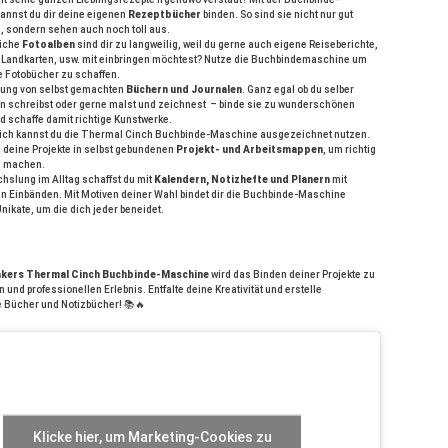
annst du dir deine eigenen
Rezeptbücher
binden. So sind sie nicht nur gut
 sondern sehen auch noch toll aus.
iche
Fotoalben
sind dir zu langweilig, weil du gerne auch eigene Reiseberichte,
 Landkarten, usw. mit einbringen möchtest? Nutze die Buchbindemaschine um
e Fotobücher zu schaffen.
lung von selbst gemachten
Büchern und Journalen
. Ganz egal ob du selber
n schreibst oder gerne malst und zeichnest – binde sie zu wunderschönen
 schaffe damit richtige Kunstwerke.
lich kannst du die Thermal Cinch Buchbinde-Maschine ausgezeichnet nutzen.
 deine Projekte in selbst gebundenen
Projekt- und Arbeitsmappen
, um richtig
u machen.
slung im Alltag schaffst du mit
Kalendern, Notizhefte und Planern
mit
en Einbänden. Mit Motiven deiner Wahl bindet dir die Buchbinde-Maschine
nikate, um die dich jeder beneidet.
kers Thermal Cinch Buchbinde-Maschine
wird das Binden deiner Projekte zu
und professionellen Erlebnis. Entfalte deine Kreativität und erstelle
 Bücher und Notizbücher! 📚🔥
Klicke hier, um Marketing-Cookies zu