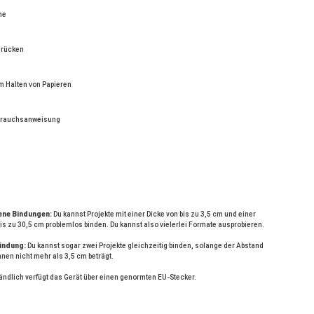
ne
erücken
m Halten von Papieren
brauchsanweisung
ene Bindungen:
 Du kannst Projekte mit einer Dicke von bis zu 3,5 cm und einer 
is zu 30,5 cm problemlos binden. Du kannst also vielerlei Formate ausprobieren.
indung:
 Du kannst sogar zwei Projekte gleichzeitig binden, solange der Abstand 
nen nicht mehr als 3,5 cm beträgt.
ändlich verfügt das Gerät über einen genormten EU-Stecker.