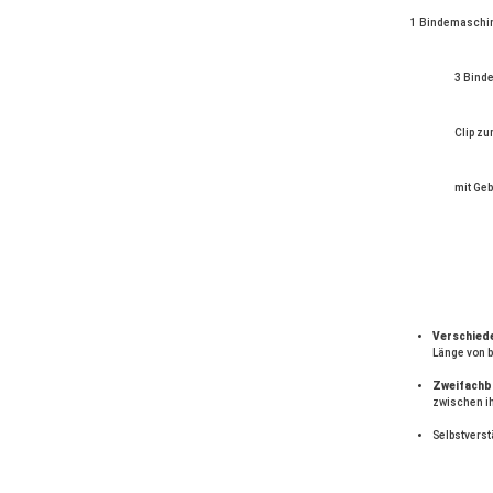
1 Bindemaschi
3 Bind
Clip zu
mit Ge
Verschied
Länge von b
Zweifachb
zwischen ih
Selbstverst