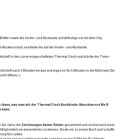
 Blätter sowie die Vorder- und Rückseite und befestige sie mit dem Clip.
n Rückenschutz und klebe ihn auf die Vorder- und Rückseite.
tizheft in den zuvor eingeschalteten Thermal Cinch und drücke die Timer-
tizheft nach 2 Minuten heraus und legen es für 5 Minuten in die Kühlzone (Du 
nicht öffnen).c
le Ideen, was man mit der Thermal Cinch Buchbinde-Maschine von We R
 kann:
r die Jahre die
Zeichnungen deiner Kinder
gesammelt und suchst nach einer
Möglichkeit sie präsentieren zu können. Binde sie zu einem Buch und schaffe
rung fürs Leben.
ht seine ganzen Lieblingsrezepte irgendwo verstaut? Mit der Buchbinde-