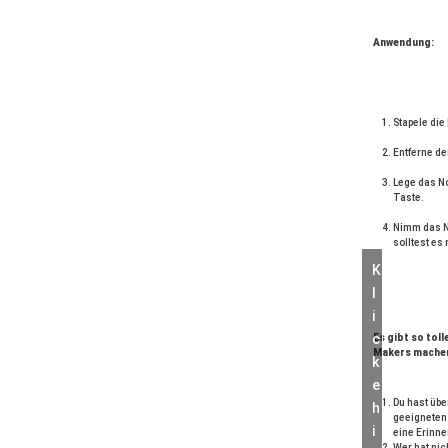
Anwendung:
Stapele die
Entferne de
Lege das No
Taste.
Nimm das No
solltest es 
K
l
i
c
Es gibt so tol
Makers machen
k
e
Du hast übe
h
geeigneten 
i
eine Erinne
Wer hat nic