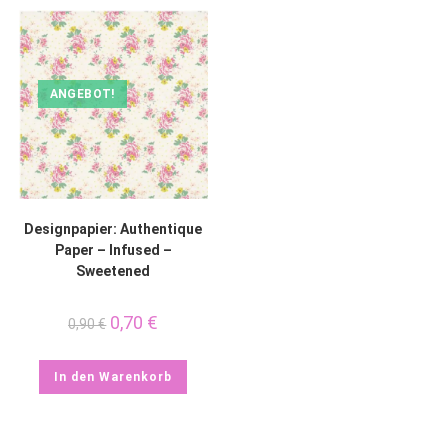
ANGEBOT!
Designpapier: Authentique
Paper – Infused –
Sweetened
0,70
€
0,90
€
In den Warenkorb