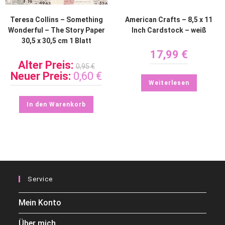
Teresa Collins – Something
American Crafts – 8,5 x 11
Wonderful – The Story Paper
Inch Cardstock – weiß
30,5 x 30,5 cm 1 Blatt
17,99
€
Alter Preis:
0,95
€
Neuer Preis:
0,60
€
Weiterlesen
In den Warenkorb
Service
Mein Konto
Über mich