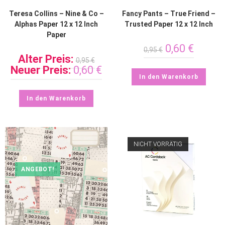
Teresa Collins – Nine & Co –
Fancy Pants – True Friend –
Alphas Paper 12 x 12 Inch
Trusted Paper 12 x 12 Inch
Paper
0,60
€
0,95
€
Alter Preis:
0,95
€
Neuer Preis:
0,60
€
In den Warenkorb
In den Warenkorb
NICHT VORRÄTIG
ANGEBOT!