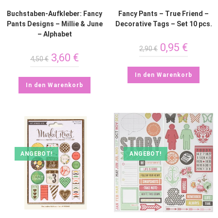
Buchstaben-Aufkleber: Fancy
Fancy Pants – True Friend –
Pants Designs – Millie & June
Decorative Tags – Set 10 pcs.
– Alphabet
0,95
€
2,90
€
3,60
€
4,50
€
In den Warenkorb
In den Warenkorb
ANGEBOT!
ANGEBOT!