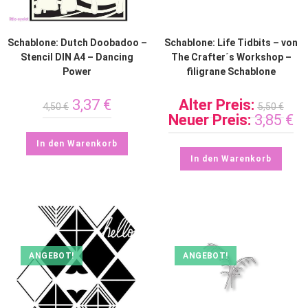
Schablone: Dutch Doobadoo –
Schablone: Life Tidbits – von
Stencil DIN A4 – Dancing
The Crafter´s Workshop –
Power
filigrane Schablone
3,37
€
Alter Preis:
4,50
€
5,50
€
Neuer Preis:
3,85
€
In den Warenkorb
In den Warenkorb
ANGEBOT!
ANGEBOT!