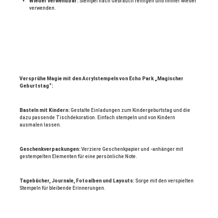
Wieder verwendbar:
 Stempel nach Gebrauch reinigen und immer wieder 
verwenden.
Versprühe Magie mit den Acrylstempeln von Echo Park „Magischer 
Geburtstag“:
Basteln mit Kindern:
 Gestalte Einladungen zum Kindergeburtstag und die 
dazu passende Tischdekoration. Einfach stempeln und von Kindern 
ausmalen lassen.
Geschenkverpackungen:
 Verziere Geschenkpapier und -anhänger mit 
gestempelten Elementen für eine persönliche Note.
Tagebücher, Journale, Fotoalben und Layouts:
 Sorge mit den verspielten 
Stempeln für bleibende Erinnerungen.