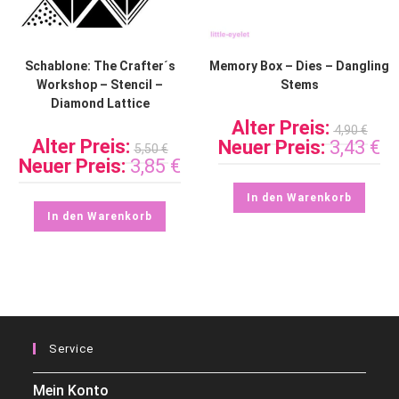
Schablone: The Crafter´s
Memory Box – Dies – Dangling
Workshop – Stencil –
Stems
Diamond Lattice
Alter Preis:
4,90
€
Alter Preis:
Neuer Preis:
3,43
€
5,50
€
Neuer Preis:
3,85
€
In den Warenkorb
In den Warenkorb
Service
Mein Konto