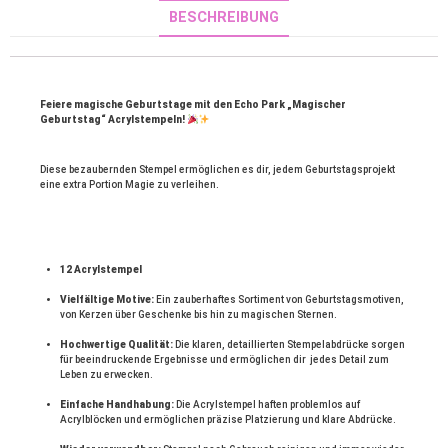
BESCHREIBUNG
Feiere magische Geburtstage mit den Echo Park „Magischer 
Geburtstag“ Acrylstempeln! 
Diese bezaubernden Stempel ermöglichen es dir, jedem Geburtstagsprojekt 
eine extra Portion Magie zu verleihen.
12 Acrylstempel
V
ielfältige Motive:
 Ein zauberhaftes Sortiment von Geburtstagsmotiven, 
von Kerzen über Geschenke bis hin zu magischen Sternen.
Hochwertige Qualität:
 Die klaren, detaillierten Stempelabdrücke sorgen 
für beeindruckende Ergebnisse und ermöglichen dir  jedes Detail zum 
Leben zu erwecken.
Einfache Handhabung:
 Die Acrylstempel haften problemlos auf 
Acrylblöcken und ermöglichen präzise Platzierung und klare Abdrücke.